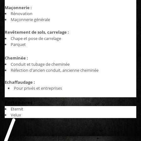
Maçonnerie :
Rénovation
Maçonnerie générale
Revêtement de sols, carrelage :
Chape et pose de carrelage
Parquet
Cheminée :
Conduit et tubage de cheminée
Réfection d'ancien conduit, ancienne cheminée
Echaffaudage :
Pour privés et entreprises
Partenaires :
Eternit
Velux