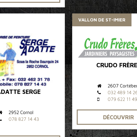
VALLON DE ST-IMIER
CRUDO FRÈRE
2607 Cortébe
ADATTE SERGE
032 489 14 2
079 622 11 4
2952 Cornol
DÉCOUVRIR
078 827 14 43