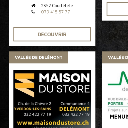
2852 Courtételle
079 415 57 77
DÉCOUVRIR
VALLÉE DE DELÉMONT
VALLÉE 
MENUI