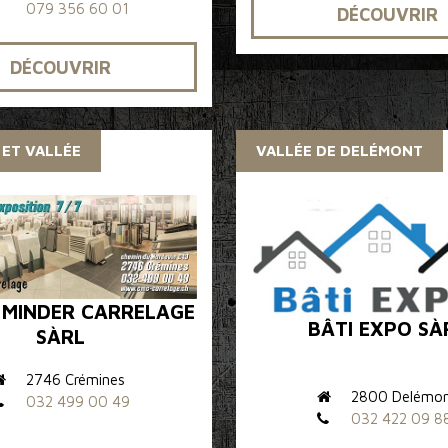
079 356 60 01
DÉCOUVRIR
DÉCOUVRIR
 ET VALLÉE
VALLÉE DE DELÉMONT
 MINDER CARRELAGE
BÂTI EXPO SÀ
SÀRL
2746 Crémines
2800 Delémo
032 499 00 49
032 422 09 8