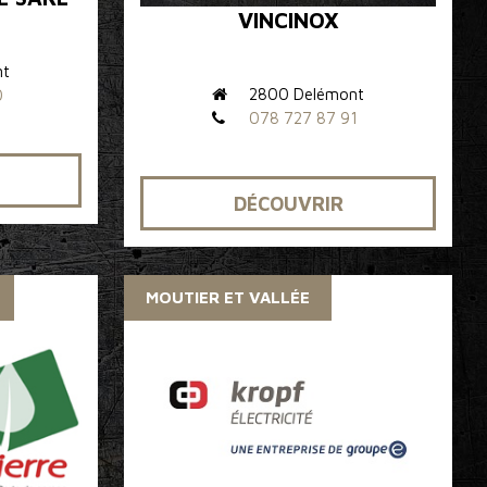
VINCINOX
nt
2800 Delémont
0
078 727 87 91
DÉCOUVRIR
MOUTIER ET VALLÉE