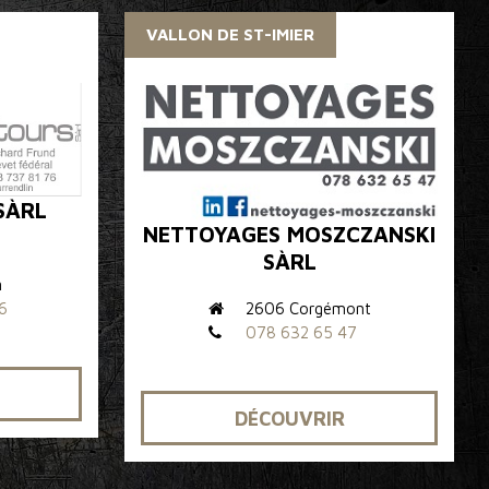
VALLON DE ST-IMIER
SÀRL
NETTOYAGES MOSZCZANSKI
SÀRL
n
2606 Corgémont
6
078 632 65 47
DÉCOUVRIR