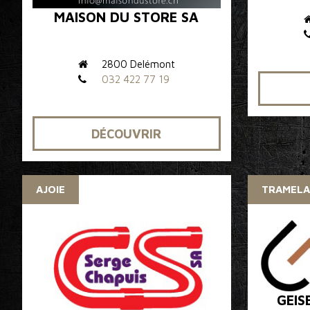
MAISON DU STORE SA
2800 Delémont
032 422 77 19
DÉCOUVRIR
AJOIE
TRAMELA
GEIS