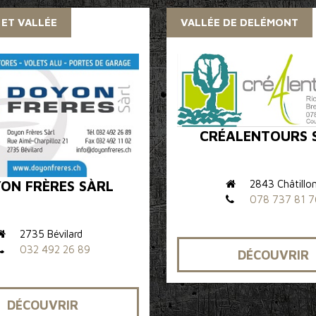
 ET VALLÉE
VALLÉE DE DELÉMONT
CRÉALENTOURS 
2843 Châtillo
ON FRÈRES SÀRL
078 737 81 7
2735 Bévilard
032 492 26 89
DÉCOUVRIR
DÉCOUVRIR