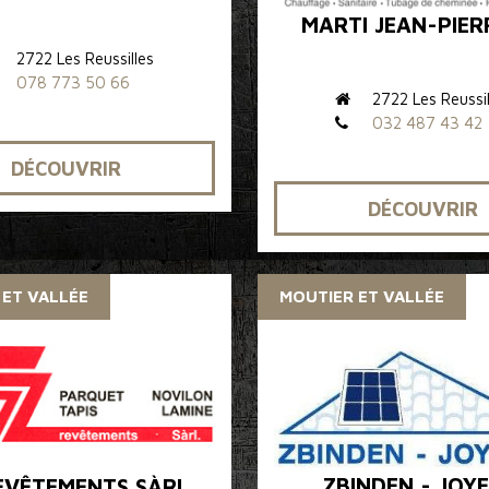
MARTI JEAN-PIER
2722 Les Reussilles
078 773 50 66
2722 Les Reussil
032 487 43 42
DÉCOUVRIR
DÉCOUVRIR
 ET VALLÉE
MOUTIER ET VALLÉE
ZBINDEN - JOYE
EVÊTEMENTS SÀRL