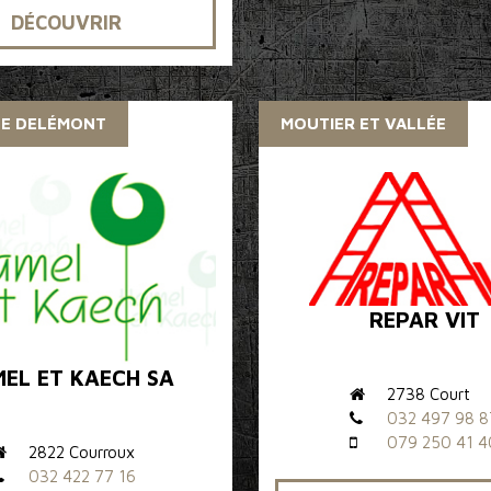
DÉCOUVRIR
DE DELÉMONT
MOUTIER ET VALLÉE
REPAR VIT
EL ET KAECH SA
2738 Court
032 497 98 8
079 250 41 4
2822 Courroux
032 422 77 16