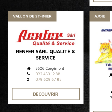
VALLON DE ST-IMIER
AJOIE
RENFER SÀRL QUALITÉ &
SERVICE
2606 Corgémont
032 489 12 88
078 608 67 85
DÉCOUVRIR