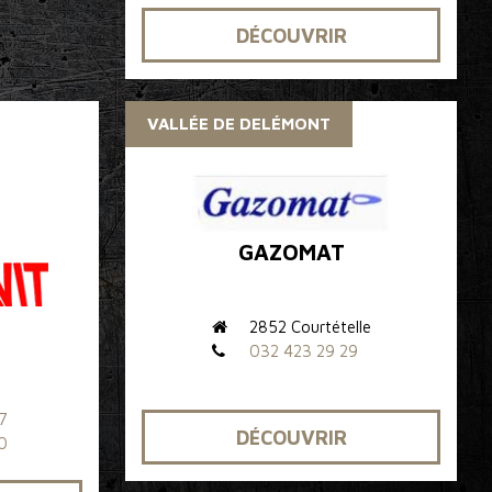
DÉCOUVRIR
VALLÉE DE DELÉMONT
GAZOMAT
2852 Courtételle
032 423 29 29
7
DÉCOUVRIR
0