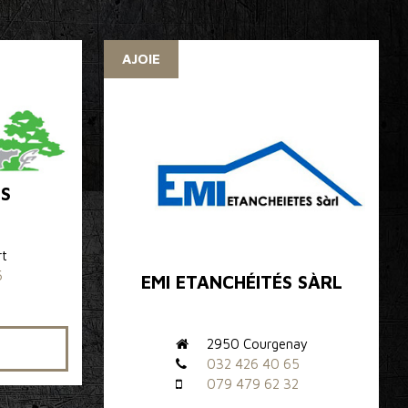
AJOIE
S
rt
6
EMI ETANCHÉITÉS SÀRL
9
2950 Courgenay
032 426 40 65
079 479 62 32