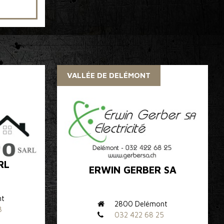
VALLÉE DE DELÉMONT
RL
ERWIN GERBER SA
nt
2800 Delémont
8
032 422 68 25