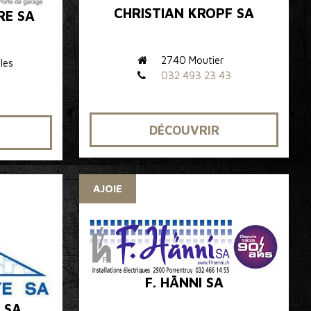
CHRISTIAN KROPF SA
RE SA
2740 Moutier
les
032 493 23 43
DÉCOUVRIR
AJOIE
F. HÄNNI SA
 SA