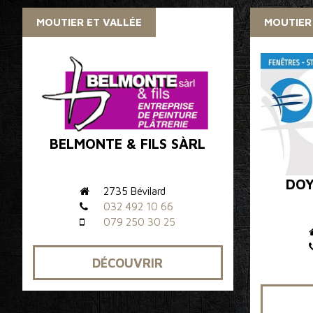
MOUTIER ET VALLÉE
MOUTIER
BELMONTE & FILS SÀRL
DOY
2735 Bévilard
032 492 10 66
079 250 30 25
DÉCOUVRIR